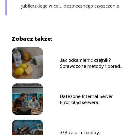
jubilerskiego w celu bezpiecznego czyszczenia.
Zobacz także:
Jak odkamienić czajnik?
Sprawdzone metody i porady
dla każdego
Datezone Internal Server
Error, błąd serwera
wewnętrznego, przyczyny
błędu, diagnozowanie błędu,
rozwiązania błędu,
administratorzy systemu,
programiści, użytkownik
3/8 cala, milimetry,