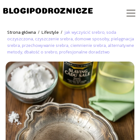
Strona główna
/
Lifestyle
/
jak wyczyścić srebro, soda
oczyszczona, czyszczenie srebra, domowe sposoby, pielęgnacja
srebra, przechowywanie srebra, ciemnienie srebra, alternatywne
metody, dbałość o srebro, profesjonalne doradztwo