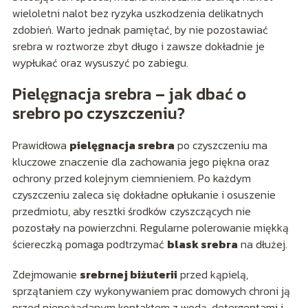
wieloletni nalot bez ryzyka uszkodzenia delikatnych
zdobień. Warto jednak pamiętać, by nie pozostawiać
srebra w roztworze zbyt długo i zawsze dokładnie je
wypłukać oraz wysuszyć po zabiegu.
Pielęgnacja srebra – jak dbać o
srebro po czyszczeniu?
Prawidłowa
pielęgnacja srebra
po czyszczeniu ma
kluczowe znaczenie dla zachowania jego piękna oraz
ochrony przed kolejnym ciemnieniem. Po każdym
czyszczeniu zaleca się dokładne opłukanie i osuszenie
przedmiotu, aby resztki środków czyszczących nie
pozostały na powierzchni. Regularne polerowanie miękką
ściereczką pomaga podtrzymać
blask srebra
na dłużej.
Zdejmowanie
srebrnej biżuterii
przed kąpielą,
sprzątaniem czy wykonywaniem prac domowych chroni ją
przed niepożądanym kontaktem z wodą, detergentami i