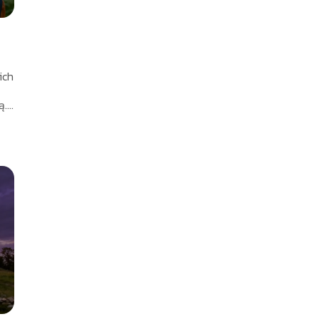
ich
...