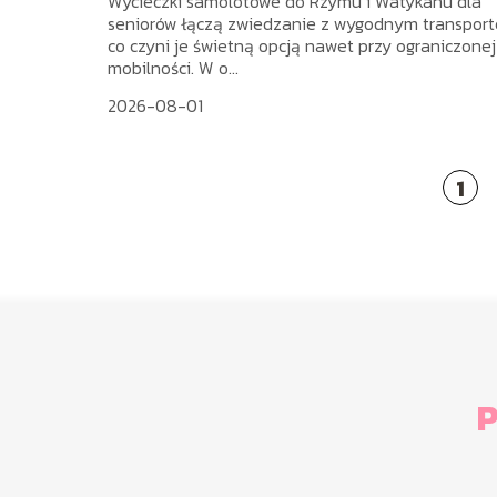
Wycieczki samolotowe do Rzymu i Watykanu dla
seniorów łączą zwiedzanie z wygodnym transpor
co czyni je świetną opcją nawet przy ograniczonej
mobilności. W o...
2026-08-01
1
P