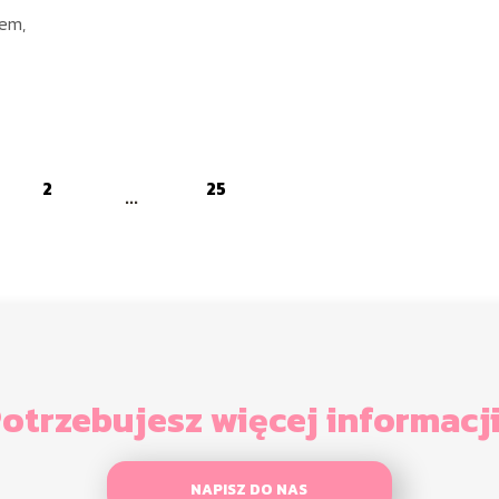
tem,
2
25
...
otrzebujesz więcej informacj
NAPISZ DO NAS