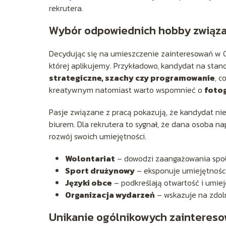
rekrutera.
Wybór odpowiednich hobby związa
Decydując się na umieszczenie zainteresowań w CV
której aplikujemy. Przykładowo, kandydat na stan
strategiczne, szachy czy programowanie
, c
kreatywnym natomiast warto wspomnieć o
fotog
Pasje związane z pracą pokazują, że kandydat ni
biurem. Dla rekrutera to sygnał, że dana osoba n
rozwój swoich umiejętności.
Wolontariat
– dowodzi zaangażowania społ
Sport drużynowy
– eksponuje umiejętności
Języki obce
– podkreślają otwartość i umiej
Organizacja wydarzeń
– wskazuje na zdol
Unikanie ogólnikowych zainteres