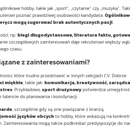
lnikowe hobby, takie jak „sport”, „czytanie” czy „muzyka”. Tak
kruterowi poznać prawdziwej osobowości kandydata.
Ogólnikow
a wręcz mogą sugerować brak autentycznych pasji
.
ości, np.
biegi długodystansowe, literatura faktu, gotow
anie szczegółowych zainteresowań daje rekruterowi większy wg
nego czasu.
iązane z zainteresowaniami?
tności, które trudno przedstawić w innych sekcjach CV. Dobrze
ci miękkie
, takie jak:
komunikacja, kreatywność, zarządza
stres
. Przykładowo,
sport drużynowy
potwierdza umiejętnoś
 talencie do planowania i koordynacji.
warde
, szczególnie gdy są one powiązane z branżą.
ajomość języków obcych
to hobby, które wskazują na konkret
 Zainteresowania mogą także podkreślać predyspozycje do nau