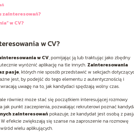
ań
iu zainteresowań?
nia” w CV?
nteresowania w CV?
ainteresowania w CV
, pomijając ją lub traktując jako zbędny
tecznie wyróżnić aplikację na tle innych.
Zainteresowania
az pasje
, których nie sposób przedstawić w sekcjach dotyczący
ne jest, by podejść do tego elementu z autentycznością i
zwracają uwagę na to, jak kandydaci spędzają wolny czas.
 ale również może stać się początkiem interesującej rozmowy
a jak punkt zaczepienia, pozwalając rekruterowi poznać kandyd
znych zainteresowań
pokazuje, że kandydat jest osobą z pasj
. W efekcie zwiększają się szanse na zaproszenie na rozmowę
wśród wielu aplikujących.