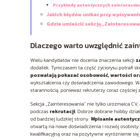
Przykłady autentycznych zainteresow
Jakich błędów unikać przy wpisywan
Gdzie umieścić sekcję „Zainteresowa
Dlaczego warto uwzględnić zai
Wielu kandydatów nie docenia znaczenia sekcji
z
dodatek. Tymczasem ta część życiorysu potrafi sku
pozwalają pokazać osobowość, wartości or
wykształcenia czy doświadczenia zawodowego. Waż
starannością, ponieważ rekruterzy coraz częściej 
Sekcja „Zainteresowania” nie tylko urozmaica CV,
podczas
rekrutacji
. Dobrze dobrane hobby dział
od bardziej ludzkiej strony.
Wpisanie autentyc
otwartą na nowe doświadczenia i rozwój osobisty
kwalifikacyjną oraz na pozytywne wyróżnienie się 