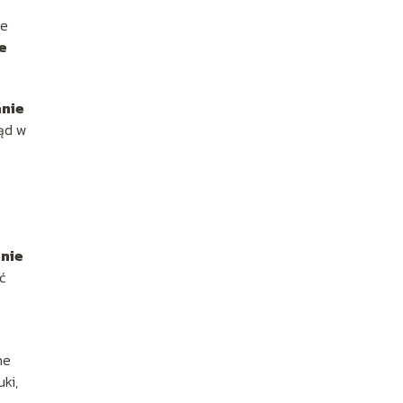
ie
e
anie
ląd w
nie
ć
ne
ki,