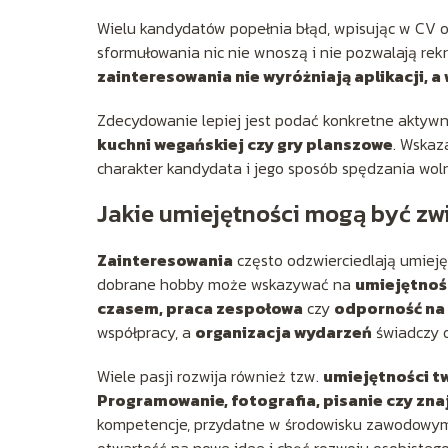
Wielu kandydatów popełnia błąd, wpisując w CV ogó
sformułowania nic nie wnoszą i nie pozwalają re
zainteresowania nie wyróżniają aplikacji, 
Zdecydowanie lepiej jest podać konkretne aktywn
kuchni wegańskiej czy gry planszowe
. Wskaz
charakter kandydata i jego sposób spędzania wol
Jakie umiejętności mogą być zw
Zainteresowania
często odzwierciedlają umieję
dobrane hobby może wskazywać na
umiejętnoś
czasem, praca zespołowa
czy
odporność na 
współpracy, a
organizacja wydarzeń
świadczy o
Wiele pasji rozwija również tzw.
umiejętności t
Programowanie, fotografia, pisanie czy zn
kompetencje, przydatne w środowisku zawodowym.