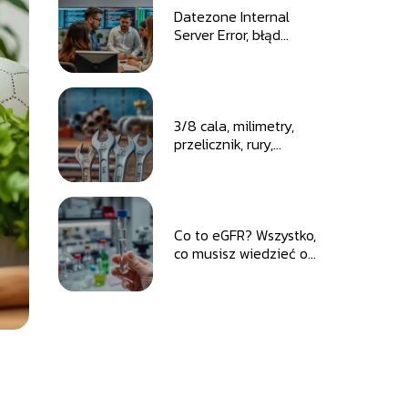
Datezone Internal
Server Error, błąd
serwera
wewnętrznego,
przyczyny błędu,
diagnozowanie błędu,
rozwiązania błędu,
3/8 cala, milimetry,
administratorzy
przelicznik, rury,
systemu, programiści,
projekt budowlany,
użytkownik końcowy,
błędy, instalacje,
profilaktyka, wsparcie
klucze calowe, gwint,
techniczne,
wymiary, przeliczenie,
monitorowanie
tabela przeliczeniowa,
Co to eGFR? Wszystko,
błędów, skutki błędu,
cal, mm
co musisz wiedzieć o
objawy błędu,
badaniu GFR
naprawa błędu,
zapobieganie błędom,
przypadki błędów.