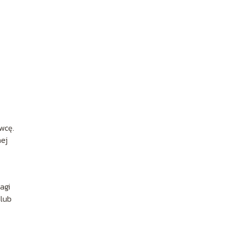
wcę.
ej
agi
 lub