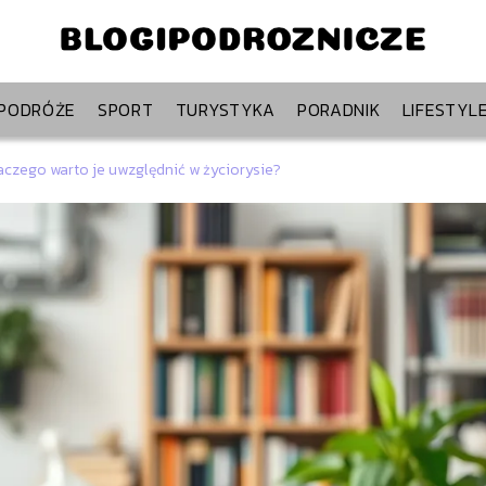
PODRÓŻE
SPORT
TURYSTYKA
PORADNIK
LIFESTYL
aczego warto je uwzględnić w życiorysie?