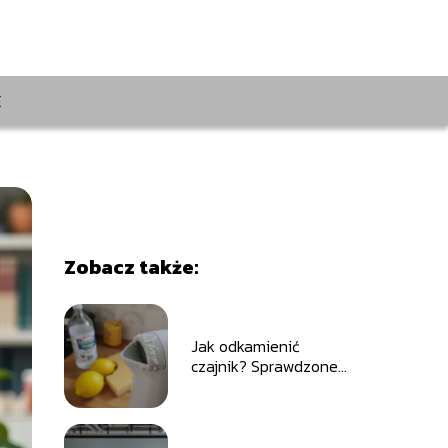
E
Zobacz także:
Jak odkamienić
czajnik? Sprawdzone
metody i porady dla
każdego