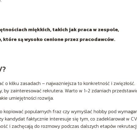
.
tnościach miękkich, takich jak praca w zespole,
e, które są wysoko cenione przez pracodawców.
V?
ć o kilku zasadach – najważniejsza to konkretność i zwięzłość.
y, by zainteresować rekrutera. Warto w 1-2 zdaniach przedstawi
akie umiejętności rozwija.
rto kopiować popularnych fraz czy wymyślać hobby pod wymaga
czy kandydat faktycznie interesuje się tym, co zadeklarował w CV
ość i zachęcają do rozmowy podczas dalszych etapów rekrutacji