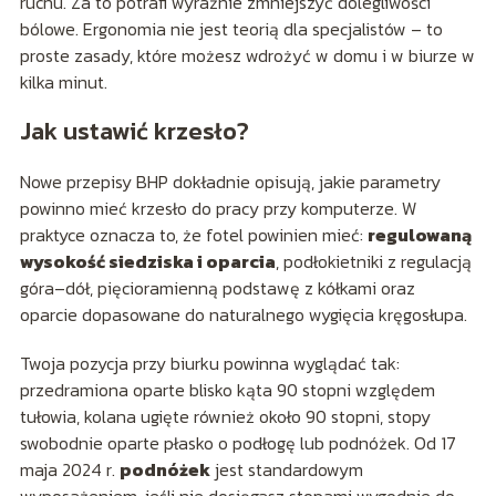
ruchu. Za to potrafi wyraźnie zmniejszyć dolegliwości
bólowe. Ergonomia nie jest teorią dla specjalistów – to
proste zasady, które możesz wdrożyć w domu i w biurze w
kilka minut.
Jak ustawić krzesło?
Nowe przepisy BHP dokładnie opisują, jakie parametry
powinno mieć krzesło do pracy przy komputerze. W
praktyce oznacza to, że fotel powinien mieć:
regulowaną
wysokość siedziska i oparcia
, podłokietniki z regulacją
góra–dół, pięcioramienną podstawę z kółkami oraz
oparcie dopasowane do naturalnego wygięcia kręgosłupa.
Twoja pozycja przy biurku powinna wyglądać tak:
przedramiona oparte blisko kąta 90 stopni względem
tułowia, kolana ugięte również około 90 stopni, stopy
swobodnie oparte płasko o podłogę lub podnóżek. Od 17
maja 2024 r.
podnóżek
jest standardowym