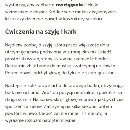
wystarczy, aby zadbać o
rozciąganie
i lekkie
wzmocnienie mięśni. Krótkie serie możesz wykonywać
kilka razy dziennie, nawet w koszuli czy sukience.
Ćwiczenia na szyję i kark
Najpierw zadbaj o szyję, która przez większość dnia
utrzymuje głowę pochyloną w stronę ekranu. Usiądź
prosto lub wstań, stopy ustaw na szerokość bioder.
Delikatnie zbliż brodę do mostka i zatrzymaj na chwilę.
Potem powoli odchyl głowę do tyłu, nie szarpiąc ruchu.
Następnie zbliż prawe ucho do prawego barku, utrzymując
bark nieruchomo. Wróć do pozycji neutralnej i powtórz na
drugą stronę. Na koniec skręć głowę w prawo, jakbyś chciał
spojrzeć za siebie. Zatrzymaj na kilka sekund, potem
powtórz w lewo. Całość zajmie mniej niż minutę, a
wyraźnie rozluźni napięte mięśnie.