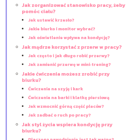
Jak zorganizować stanowisko pracy, żeby
pomóc ciału?
Jak ustawić krzesło?
Jakie biurko i monitor wybrać?
Jak oświetlenie wpływa na kondycję?
Jak mądrze korzystać z przerw w pracy?
Jak często i jak długo robić przerwy?
Jak zamienić przerwę w mini‑trening?
Jakie ćwiczenia możesz zrobić przy
biurku?
Ćwiczenia na szyję i kark
Ćwiczenia na barki i klatkę piersiową
Jak wzmocnić górną część pleców?
Jak zadbać o ruch po pracy?
Jak styl życia wspiera kondycję przy
biurku?
Dlaczego nawodnienie jest tak ważne?