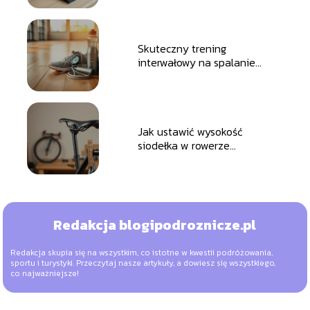
Skuteczny trening
interwałowy na spalanie
tkanki tłuszczowej
Jak ustawić wysokość
siodełka w rowerze
szosowym?
Redakcja blogipodroznicze.pl
Redakcja skupia się na wszystkim, co istotne w kwestii podróżowania,
sportu i turystyki. Przeczytaj nasze artykuły, a dowiesz się wszystkiego,
co najważniejsze!