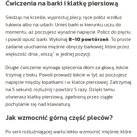
Ćwiczenia na barki i klatkę piersiową
Siedząc na krześle, wyprostuj plecy, ręce połóż wzdłuż
tułowia albo na udach. Unieś barki w kierunku uszu do
momentu, aż poczujesz wyraźne napięcie. Policz do pięciu
i powoli opuść barki. Wykonaj
8–10 powtórzeń
. To proste
zadanie uruchamia mięśnie obręczy barkowej, które przez
większość dnia „wiszą” w jednej pozycji.
Drugie ćwiczenie wymaga splecenia dłoni za głową, łokcie
trzymaj z boku. Powoli prowadź łokcie w tył, aż poczujesz
napięcie między łopatkami i w klatce piersiowej. Zatrzymaj
na 5 sekund, rozluźnij i powtórz 5 razy. Dzięki temu
otwierasz klatkę piersiową, zgarbioną przez ciągłe
pochylanie się nad klawiaturą.
Jak wzmocnić górną część pleców?
Po serii rozluźniającej warto lekko wzmocnić mięśnie, które