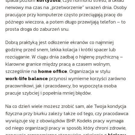
spada poziom
kortyzolu
, czyli hormonu stresu, a układ
nerwowy ma czas na „przetworzenie” wrażeń dnia. Osoby
pracujące przy komputerze często przeciągają pracę do
późnego wieczora, a potem długo przewijają telefon – to
prosta droga do zaburzeń snu.
Dobrą praktyką jest odłożenie ekranów co najmniej
godzinę przed snem, lekka kolacja i krótki spacer lub
rozciąganie. W ciągu dnia zadbaj o higienę psychiczną –
klarowne granice między pracą a czasem wolnym,
szczególnie na
home office
. Organizacja w stylu
work‑life balance
przynosi wymierne korzyści zarówno
pracownikowi, jak i pracodawcy, bo wypoczęta osoba
pracuje szybciej i popełnia mniej błędów.
Na co dzień wiele możesz zrobić sam, ale Twoja kondycja
fizyczna przy biurku zależy także od tego, czy pracodawca
wywiązuje się z obowiązków BHP. Kodeks pracy wymaga
od niego organizacji pracy w sposób, który chroni zdrowie,