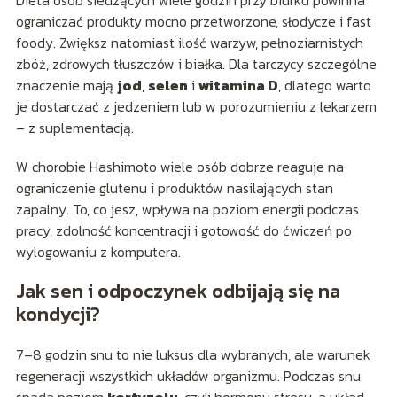
Dieta osób siedzących wiele godzin przy biurku powinna
ograniczać produkty mocno przetworzone, słodycze i fast
foody. Zwiększ natomiast ilość warzyw, pełnoziarnistych
zbóż, zdrowych tłuszczów i białka. Dla tarczycy szczególne
znaczenie mają
jod
,
selen
i
witamina D
, dlatego warto
je dostarczać z jedzeniem lub w porozumieniu z lekarzem
– z suplementacją.
W chorobie Hashimoto wiele osób dobrze reaguje na
ograniczenie glutenu i produktów nasilających stan
zapalny. To, co jesz, wpływa na poziom energii podczas
pracy, zdolność koncentracji i gotowość do ćwiczeń po
wylogowaniu z komputera.
Jak sen i odpoczynek odbijają się na
kondycji?
7–8 godzin snu to nie luksus dla wybranych, ale warunek
regeneracji wszystkich układów organizmu. Podczas snu