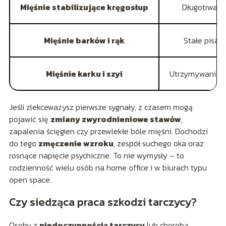
Mięśnie stabilizujące kręgosłup
Długotrwała
Mięśnie barków i rąk
Stałe pisan
Mięśnie karku i szyi
Utrzymywanie 
Jeśli zlekceważysz pierwsze sygnały, z czasem mogą
pojawić się
zmiany zwyrodnieniowe stawów
,
zapalenia ścięgien czy przewlekłe bóle mięśni. Dochodzi
do tego
zmęczenie wzroku
, zespół suchego oka oraz
rosnące napięcie psychiczne. To nie wymysły – to
codzienność wielu osób na home office i w biurach typu
open space.
Czy siedząca praca szkodzi tarczycy?
Osoby z
niedoczynnością tarczycy
lub chorobą