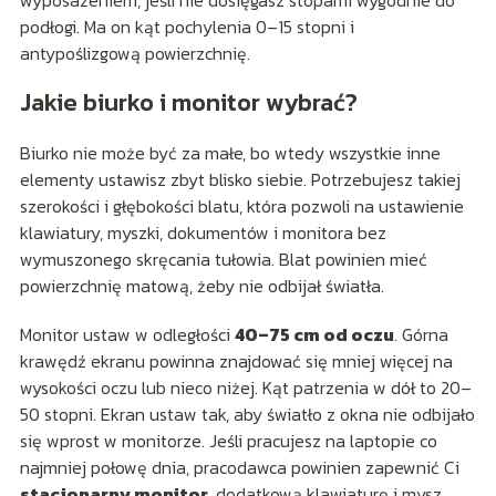
wyposażeniem, jeśli nie dosięgasz stopami wygodnie do
podłogi. Ma on kąt pochylenia 0–15 stopni i
antypoślizgową powierzchnię.
Jakie biurko i monitor wybrać?
Biurko nie może być za małe, bo wtedy wszystkie inne
elementy ustawisz zbyt blisko siebie. Potrzebujesz takiej
szerokości i głębokości blatu, która pozwoli na ustawienie
klawiatury, myszki, dokumentów i monitora bez
wymuszonego skręcania tułowia. Blat powinien mieć
powierzchnię matową, żeby nie odbijał światła.
Monitor ustaw w odległości
40–75 cm od oczu
. Górna
krawędź ekranu powinna znajdować się mniej więcej na
wysokości oczu lub nieco niżej. Kąt patrzenia w dół to 20–
50 stopni. Ekran ustaw tak, aby światło z okna nie odbijało
się wprost w monitorze. Jeśli pracujesz na laptopie co
najmniej połowę dnia, pracodawca powinien zapewnić Ci
stacjonarny monitor
, dodatkową klawiaturę i mysz