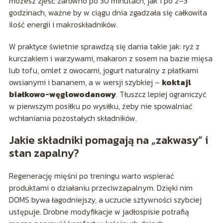
możesz zjeść zarówno po 30 minutach, jak i po 2–3
godzinach, ważne by w ciągu dnia zgadzała się całkowita
ilość energii i makroskładników.
W praktyce świetnie sprawdzą się dania takie jak: ryż z
kurczakiem i warzywami, makaron z sosem na bazie mięsa
lub tofu, omlet z owocami, jogurt naturalny z płatkami
owsianymi i bananem, a w wersji szybkiej –
koktajl
białkowo-węglowodanowy
. Tłuszcz lepiej ograniczyć
w pierwszym posiłku po wysiłku, żeby nie spowalniać
wchłaniania pozostałych składników.
Jakie składniki pomagają na „zakwasy” i
stan zapalny?
Regenerację mięśni po treningu warto wspierać
produktami o działaniu przeciwzapalnym. Dzięki nim
DOMS bywa łagodniejszy, a uczucie sztywności szybciej
ustępuje. Drobne modyfikacje w jadłospisie potrafią