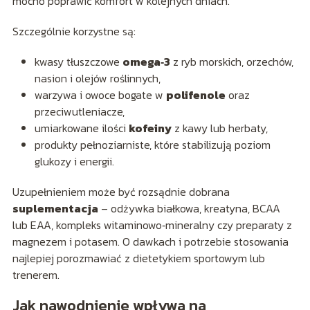
mocno poprawić komfort w kolejnych dniach.
Szczególnie korzystne są:
kwasy tłuszczowe
omega‑3
z ryb morskich, orzechów,
nasion i olejów roślinnych,
warzywa i owoce bogate w
polifenole
oraz
przeciwutleniacze,
umiarkowane ilości
kofeiny
z kawy lub herbaty,
produkty pełnoziarniste, które stabilizują poziom
glukozy i energii.
Uzupełnieniem może być rozsądnie dobrana
suplementacja
– odżywka białkowa, kreatyna, BCAA
lub EAA, kompleks witaminowo‑mineralny czy preparaty z
magnezem i potasem. O dawkach i potrzebie stosowania
najlepiej porozmawiać z dietetykiem sportowym lub
trenerem.
Jak nawodnienie wpływa na