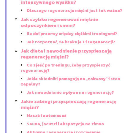
intensywnego wysiłku?
Dlaczego regeneracja mięśni jest tak ważna?
Jak szybko regenerować mięśnie
odpoczynkiem i snem?
Ile dni przerwy między ciężkimi treningami?
Jak rozpoznać, że brakuje Ci regeneracji?
Jak dieta i nawodnienie przyspieszają
regenerację mięśni?
Co zjeść po treningu, żeby przyspieszyć
regenerację?
Jakie składniki pomagają na „zakwasy” i stan
zapalny?
Jak nawodnienie wpływa na regenerację?
Jakie zabiegi przyspieszają regenerację
mięśni?
Masaż i automasaż
Sauna, jacuzzi i ekspozycja na zimno
Aktywna regeneracja i rozciąganie