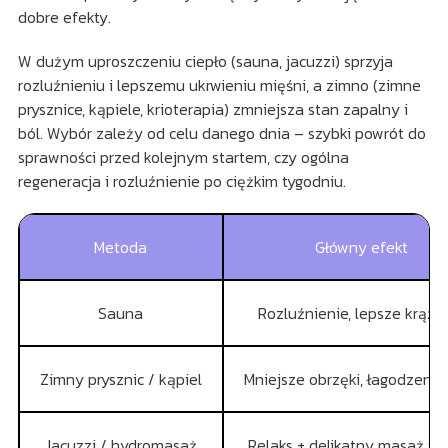
dobre efekty.
W dużym uproszczeniu ciepło (sauna, jacuzzi) sprzyja
rozluźnieniu i lepszemu ukrwieniu mięśni, a zimno (zimne
prysznice, kąpiele, krioterapia) zmniejsza stan zapalny i
ból. Wybór zależy od celu danego dnia – szybki powrót do
sprawności przed kolejnym startem, czy ogólna
regeneracja i rozluźnienie po ciężkim tygodniu.
Metoda
Główny efekt
Sauna
Rozluźnienie, lepsze krąże
Zimny prysznic / kąpiel
Mniejsze obrzęki, łagodzenie
Jacuzzi / hydromasaż
Relaks + delikatny masaż w