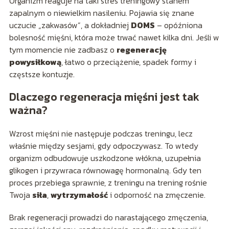
Organizm reaguje na taki stres treningowy stanem
zapalnym o niewielkim nasileniu. Pojawia się znane
uczucie „zakwasów”, a dokładniej
DOMS
– opóźniona
bolesność mięśni, która może trwać nawet kilka dni. Jeśli w
tym momencie nie zadbasz o
regenerację
powysiłkową
, łatwo o przeciążenie, spadek formy i
częstsze kontuzje.
Dlaczego regeneracja mięśni jest tak
ważna?
Wzrost mięśni nie następuje podczas treningu, lecz
właśnie między sesjami, gdy odpoczywasz. To wtedy
organizm odbudowuje uszkodzone włókna, uzupełnia
glikogen i przywraca równowagę hormonalną. Gdy ten
proces przebiega sprawnie, z treningu na trening rośnie
Twoja
siła
,
wytrzymałość
i odporność na zmęczenie.
Brak regeneracji prowadzi do narastającego zmęczenia,