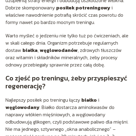
uzupełnią straty energii i odbudują uszkodzone włókna.
Dobrze skomponowany
posiłek potreningowy
i
właściwe nawodnienie potrafią skrócić czas powrotu do
formy nawet po bardzo mocnym treningu.
Warto myśleć o jedzeniu nie tylko tuż po ćwiczeniach, ale
w skali całego dnia. Organizm potrzebuje regularnych
dostaw
białka
,
węglowodanów
, zdrowych tłuszczów
oraz witamin i składników mineralnych, żeby procesy
odnowy przebiegały sprawnie przez całą dobę.
Co zjeść po treningu, żeby przyspieszyć
regenerację?
Najlepszy posiłek po treningu łączy
białko
i
węglowodany
. Białko dostarcza aminokwasów do
naprawy włókien mięśniowych, a węglowodany
odbudowują glikogen, czyli podstawowe paliwo dla mięśni.
Nie ma jednego, sztywnego „okna anabolicznego” –