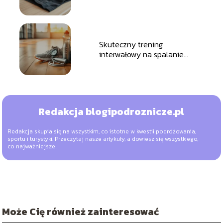
ciepło
Skuteczny trening
interwałowy na spalanie
tkanki tłuszczowej
Redakcja blogipodroznicze.pl
Redakcja skupia się na wszystkim, co istotne w kwestii podróżowania,
sportu i turystyki. Przeczytaj nasze artykuły, a dowiesz się wszystkiego,
co najważniejsze!
Może Cię również zainteresować