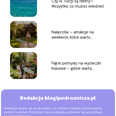
Czy w Turcji są rekiny?
Wszystko, co musisz wiedzieć
Nałęczów – atrakcje na
weekend, które warto
zobaczyć
Fajne pomysły na wycieczki
klasowe – gdzie warto
pojechać?
Redakcja blogipodroznicze.pl
Redakcja skupia się na wszystkim, co istotne w kwestii podróżowania,
sportu i turystyki. Przeczytaj nasze artykuły, a dowiesz się wszystkiego,