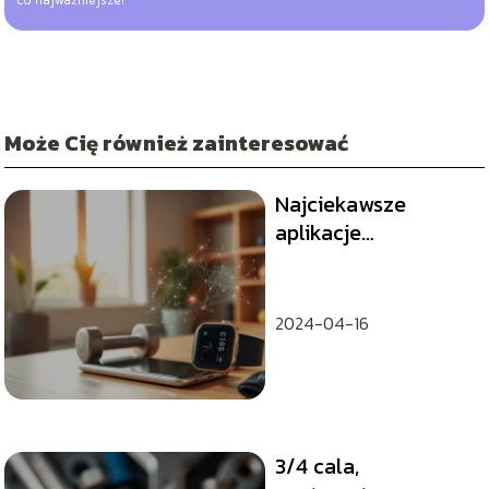
co najważniejsze!
Może Cię również zainteresować
Najciekawsze
aplikacje
treningowe
wykorzystujące
sztuczną
2024-04-16
inteligencję
3/4 cala,