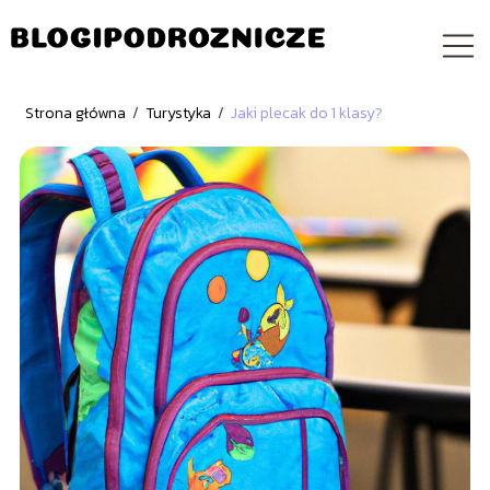
Strona główna
/
Turystyka
/
Jaki plecak do 1 klasy?