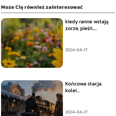
Może Cię również zainteresować
kiedy ranne wstają
zorze, pieśń,
aranżacje, tekst,
zwrotka, Anna Maria
Jopek, utwór,
2024-04-17
poranek, świt,
muzyka
Końcowa stacja
kolei
transsyberyjskiej –
gdzie się znajduje?
2024-04-17