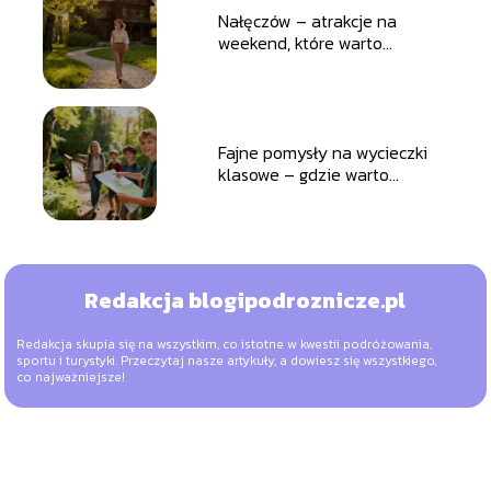
Nałęczów – atrakcje na
weekend, które warto
zobaczyć
Fajne pomysły na wycieczki
klasowe – gdzie warto
pojechać?
Redakcja blogipodroznicze.pl
Redakcja skupia się na wszystkim, co istotne w kwestii podróżowania,
sportu i turystyki. Przeczytaj nasze artykuły, a dowiesz się wszystkiego,
co najważniejsze!