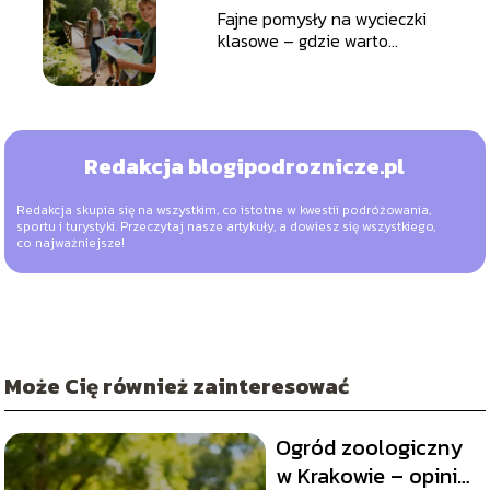
Fajne pomysły na wycieczki
klasowe – gdzie warto
pojechać?
Redakcja blogipodroznicze.pl
Redakcja skupia się na wszystkim, co istotne w kwestii podróżowania,
sportu i turystyki. Przeczytaj nasze artykuły, a dowiesz się wszystkiego,
co najważniejsze!
Może Cię również zainteresować
Ogród zoologiczny
w Krakowie – opinie,