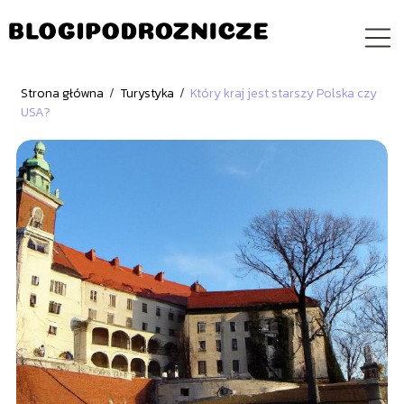
Strona główna
/
Turystyka
/
Który kraj jest starszy Polska czy
USA?