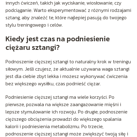
innych ćwiczeń, takich jak wyciskanie, wiosłowanie, czy
podciąganie. Warto eksperymentować z różnymi rodzajami
sztang, aby znaleźć te, które najlepiej pasują do twojego
stylu treningowego i celów.
Kiedy jest czas na podniesienie
ciężaru sztangi?
Podnoszenie cięższej sztangi to naturalny krok w treningu
siłowym. Jeśli czujesz, że aktualnie używana waga sztangi
jest dla ciebie zbyt lekka i możesz wykonywać ćwiczenia
bez większego wysiłku, czas podnieść ciężar.
Podniesienie cięższej sztangi ma wiele korzyści. Po
pierwsze, pozwala na większe zaangażowanie mięśni i
lepsze stymulowanie ich rozwoju. Po drugie, podnoszenie
cięższego obciążenia prowadzi do większego spalania
kalorii i podniesienia metabolizmu. Po trzecie,
podnoszenie cięższej sztangi może zwiększyć twoją siłę i