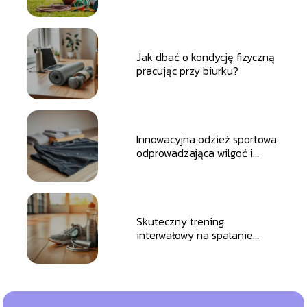
ogrodzie
Jak dbać o kondycję fizyczną
pracując przy biurku?
Innowacyjna odzież sportowa
odprowadzająca wilgoć i
ciepło
Skuteczny trening
interwałowy na spalanie
tkanki tłuszczowej