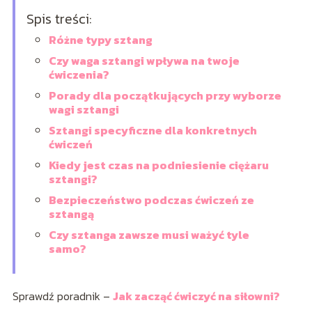
Spis treści:
Różne typy sztang
Czy waga sztangi wpływa na twoje
ćwiczenia?
Porady dla początkujących przy wyborze
wagi sztangi
Sztangi specyficzne dla konkretnych
ćwiczeń
Kiedy jest czas na podniesienie ciężaru
sztangi?
Bezpieczeństwo podczas ćwiczeń ze
sztangą
Czy sztanga zawsze musi ważyć tyle
samo?
Sprawdź poradnik –
Jak zacząć ćwiczyć na siłowni?