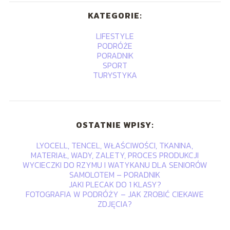
KATEGORIE:
LIFESTYLE
PODRÓŻE
PORADNIK
SPORT
TURYSTYKA
OSTATNIE WPISY:
LYOCELL, TENCEL, WŁAŚCIWOŚCI, TKANINA,
MATERIAŁ, WADY, ZALETY, PROCES PRODUKCJI
WYCIECZKI DO RZYMU I WATYKANU DLA SENIORÓW
SAMOLOTEM – PORADNIK
JAKI PLECAK DO 1 KLASY?
FOTOGRAFIA W PODRÓŻY – JAK ZROBIĆ CIEKAWE
ZDJĘCIA?