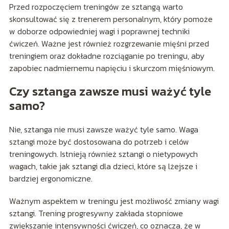
Przed rozpoczęciem treningów ze sztangą warto
skonsultować się z trenerem personalnym, który pomoże
w doborze odpowiedniej wagi i poprawnej techniki
ćwiczeń. Ważne jest również rozgrzewanie mięśni przed
treningiem oraz dokładne rozciąganie po treningu, aby
zapobiec nadmiernemu napięciu i skurczom mięśniowym.
Czy sztanga zawsze musi ważyć tyle
samo?
Nie, sztanga nie musi zawsze ważyć tyle samo. Waga
sztangi może być dostosowana do potrzeb i celów
treningowych. Istnieją również sztangi o nietypowych
wagach, takie jak sztangi dla dzieci, które są lżejsze i
bardziej ergonomiczne.
Ważnym aspektem w treningu jest możliwość zmiany wagi
sztangi. Trening progresywny zakłada stopniowe
zwiększanie intensywności ćwiczeń, co oznacza, że w