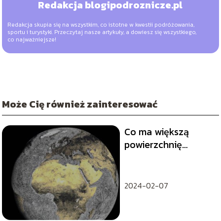
Redakcja blogipodroznicze.pl
Redakcja skupia się na wszystkim, co istotne w kwestii podróżowania,
sportu i turystyki. Przeczytaj nasze artykuły, a dowiesz się wszystkiego,
co najważniejsze!
Może Cię również zainteresować
Co ma większą
powierzchnię
księżyc czy Afryka?
2024-02-07