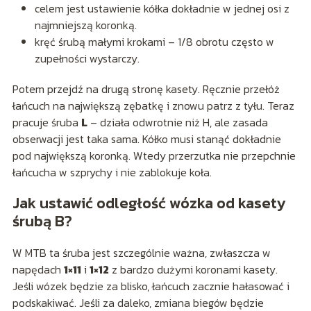
celem jest ustawienie kółka dokładnie w jednej osi z
najmniejszą koronką.
kręć śrubą małymi krokami – 1/8 obrotu często w
zupełności wystarczy.
Potem przejdź na drugą stronę kasety. Ręcznie przełóż
łańcuch na największą zębatkę i znowu patrz z tyłu. Teraz
pracuje śruba
L
– działa odwrotnie niż H, ale zasada
obserwacji jest taka sama. Kółko musi stanąć dokładnie
pod największą koronką. Wtedy przerzutka nie przepchnie
łańcucha w szprychy i nie zablokuje koła.
Jak ustawić odległość wózka od kasety
śrubą B?
W MTB ta śruba jest szczególnie ważna, zwłaszcza w
napędach
1×11
i
1×12
z bardzo dużymi koronami kasety.
Jeśli wózek będzie za blisko, łańcuch zacznie hałasować i
podskakiwać. Jeśli za daleko, zmiana biegów będzie