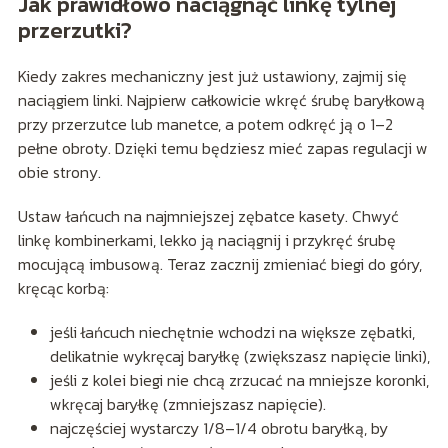
Jak prawidłowo naciągnąć linkę tylnej
przerzutki?
Kiedy zakres mechaniczny jest już ustawiony, zajmij się
naciągiem linki. Najpierw całkowicie wkręć śrubę baryłkową
przy przerzutce lub manetce, a potem odkręć ją o 1–2
pełne obroty. Dzięki temu będziesz mieć zapas regulacji w
obie strony.
Ustaw łańcuch na najmniejszej zębatce kasety. Chwyć
linkę kombinerkami, lekko ją naciągnij i przykręć śrubę
mocującą imbusową. Teraz zacznij zmieniać biegi do góry,
kręcąc korbą:
jeśli łańcuch niechętnie wchodzi na większe zębatki,
delikatnie wykręcaj baryłkę (zwiększasz napięcie linki),
jeśli z kolei biegi nie chcą zrzucać na mniejsze koronki,
wkręcaj baryłkę (zmniejszasz napięcie).
najczęściej wystarczy 1/8–1/4 obrotu baryłką, by