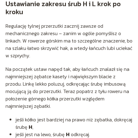
Ustawianie zakresu śrub H i L krok po
kroku
Regulację tylnej przerzutki zacznij zawsze od
mechanicznego zakresu – zanim w ogóle pomyślisz o
linkach. W rowerze górskim ma to szczególne znaczenie, bo
na szlaku łatwo skrzywić hak, a wtedy łańcuch lubi uciekać
w szprychy.
Na początek ustaw napęd tak, aby łańcuch znalazł się na
najmniejszej zębatce kasety i największym blacie z
przodu. Linkę lekko poluzuj, odkręcając śrubę imbusową
mocującą ją do przerzutki. Teraz popatrz z tyłu roweru na
położenie górnego kółka przerzutki względem
najmniejszej zębatki.
jeśli kółko jest bardziej na prawo niż zębatka, dokręcaj
śrubę
H
,
jeśli jest na lewo, śrubę
H
odkręcaj.