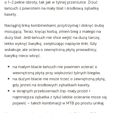
o 1–2 pełne obroty, tak jak w tylnej przerzutce. Zrzuć
łańcuch z powrotem na mały blat i środkową zębatkę
kasety.
Naciągnij linkę kombinerkami, przytrzymaj i dokręć śrubę
mocującą. Teraz, kręcąc korbą, zmień bieg z małego na
duży blat. Jeśli łańcuch nie chce wejść na dużą tarczę,
lekko wykręć baryłkę, zwiększając napięcie linki. Gdy
wskakuje, ale ociera o zewnętrzną płytę prowadnicy,
baryłkę nieco wkręć.
na małym blacie łańcuch nie powinien ocierać o
wewnętrzną płytę przy większości tylnych biegów,
na dużym blacie nie może trzeć o zewnętrzną płytę,
gdy jesteś na środkowych zębatkach kasety,
w skrajnych przełożeniach (np. mały przód +
najmniejsza zębatka z tyłu) lekkie ocieranie może się
pojawić – takich kombinacji w MTB po prostu unikaj.