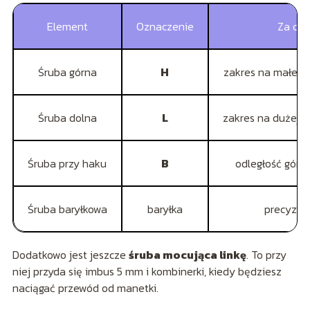
Element
Oznaczenie
Za co
Śruba górna
H
zakres na małej z
Śruba dolna
L
zakres na dużej z
Śruba przy haku
B
odległość górn
Śruba baryłkowa
baryłka
precyzyjn
Dodatkowo jest jeszcze
śruba mocująca linkę
. To przy
niej przyda się imbus 5 mm i kombinerki, kiedy będziesz
naciągać przewód od manetki.