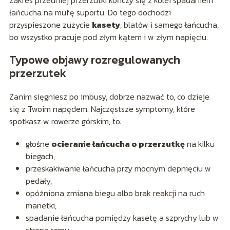
zakres przedniej przerzutki kończy się z kolei spadaniem
łańcucha na mufę suportu. Do tego dochodzi
przyspieszone zużycie
kasety
, blatów i samego łańcucha,
bo wszystko pracuje pod złym kątem i w złym napięciu.
Typowe objawy rozregulowanych
przerzutek
Zanim sięgniesz po imbusy, dobrze nazwać to, co dzieje
się z Twoim napędem. Najczęstsze symptomy, które
spotkasz w rowerze górskim, to:
głośne
ocieranie łańcucha o przerzutkę
na kilku
biegach,
przeskakiwanie łańcucha przy mocnym depnięciu w
pedały,
opóźniona zmiana biegu albo brak reakcji na ruch
manetki,
spadanie łańcucha pomiędzy kasetę a szprychy lub w