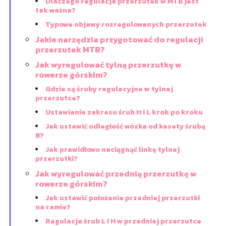
Dlaczego regulacja przerzutek w MTB jest
tak ważna?
Typowe objawy rozregulowanych przerzutek
Jakie narzędzia przygotować do regulacji
przerzutek MTB?
Jak wyregulować tylną przerzutkę w
rowerze górskim?
Gdzie są śruby regulacyjne w tylnej
przerzutce?
Ustawianie zakresu śrub H i L krok po kroku
Jak ustawić odległość wózka od kasety śrubą
B?
Jak prawidłowo naciągnąć linkę tylnej
przerzutki?
Jak wyregulować przednią przerzutkę w
rowerze górskim?
Jak ustawić położenie przedniej przerzutki
na ramie?
Regulacja śrub L i H w przedniej przerzutce