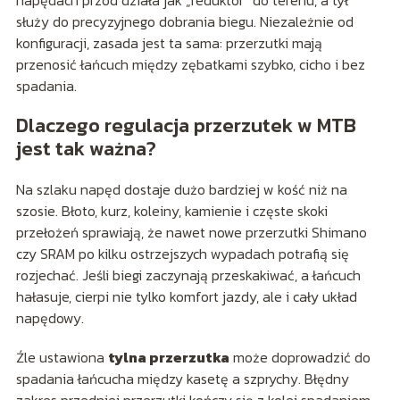
napędach przód działa jak „reduktor” do terenu, a tył
służy do precyzyjnego dobrania biegu. Niezależnie od
konfiguracji, zasada jest ta sama: przerzutki mają
przenosić łańcuch między zębatkami szybko, cicho i bez
spadania.
Dlaczego regulacja przerzutek w MTB
jest tak ważna?
Na szlaku napęd dostaje dużo bardziej w kość niż na
szosie. Błoto, kurz, koleiny, kamienie i częste skoki
przełożeń sprawiają, że nawet nowe przerzutki Shimano
czy SRAM po kilku ostrzejszych wypadach potrafią się
rozjechać. Jeśli biegi zaczynają przeskakiwać, a łańcuch
hałasuje, cierpi nie tylko komfort jazdy, ale i cały układ
napędowy.
Źle ustawiona
tylna przerzutka
może doprowadzić do
spadania łańcucha między kasetę a szprychy. Błędny