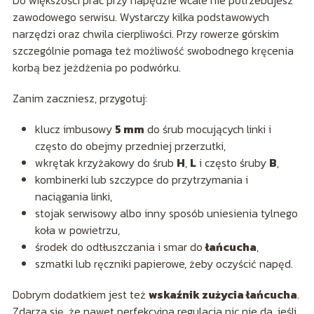
Do większości prac przy napędzie wcale nie potrzebujesz
zawodowego serwisu. Wystarczy kilka podstawowych
narzędzi oraz chwila cierpliwości. Przy rowerze górskim
szczególnie pomaga też możliwość swobodnego kręcenia
korbą bez jeżdżenia po podwórku.
Zanim zaczniesz, przygotuj:
klucz imbusowy
5 mm
do śrub mocujących linki i
często do obejmy przedniej przerzutki,
wkrętak krzyżakowy do śrub
H
,
L
i często śruby
B
,
kombinerki lub szczypce do przytrzymania i
naciągania linki,
stojak serwisowy albo inny sposób uniesienia tylnego
koła w powietrzu,
środek do odtłuszczania i smar do
łańcucha
,
szmatki lub ręczniki papierowe, żeby oczyścić napęd.
Dobrym dodatkiem jest też
wskaźnik zużycia łańcucha
.
Zdarza się, że nawet perfekcyjna regulacja nic nie da, jeśli