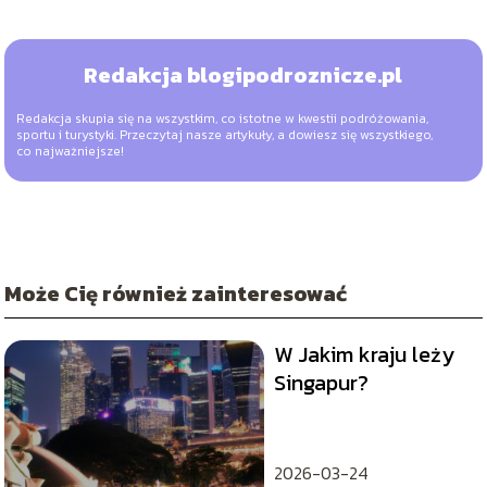
Redakcja blogipodroznicze.pl
Redakcja skupia się na wszystkim, co istotne w kwestii podróżowania,
sportu i turystyki. Przeczytaj nasze artykuły, a dowiesz się wszystkiego,
co najważniejsze!
Może Cię również zainteresować
W Jakim kraju leży
Singapur?
2026-03-24