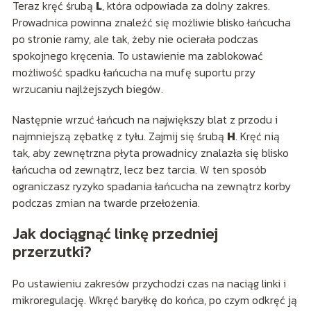
Teraz kręć śrubą
L
, która odpowiada za dolny zakres.
Prowadnica powinna znaleźć się możliwie blisko łańcucha
po stronie ramy, ale tak, żeby nie ocierała podczas
spokojnego kręcenia. To ustawienie ma zablokować
możliwość spadku łańcucha na mufę suportu przy
wrzucaniu najlżejszych biegów.
Następnie wrzuć łańcuch na największy blat z przodu i
najmniejszą zębatkę z tyłu. Zajmij się śrubą
H
. Kręć nią
tak, aby zewnętrzna płyta prowadnicy znalazła się blisko
łańcucha od zewnątrz, lecz bez tarcia. W ten sposób
ograniczasz ryzyko spadania łańcucha na zewnątrz korby
podczas zmian na twarde przełożenia.
Jak dociągnąć linkę przedniej
przerzutki?
Po ustawieniu zakresów przychodzi czas na naciąg linki i
mikroregulację. Wkręć baryłkę do końca, po czym odkręć ją