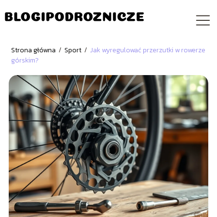
Strona główna
/
Sport
/
Jak wyregulować przerzutki w rowerze
górskim?