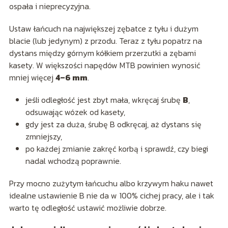
ospała i nieprecyzyjna.
Ustaw łańcuch na największej zębatce z tyłu i dużym
blacie (lub jedynym) z przodu. Teraz z tyłu popatrz na
dystans między górnym kółkiem przerzutki a zębami
kasety. W większości napędów MTB powinien wynosić
mniej więcej
4–6 mm
.
jeśli odległość jest zbyt mała, wkręcaj śrubę
B
,
odsuwając wózek od kasety,
gdy jest za duża, śrubę B odkręcaj, aż dystans się
zmniejszy,
po każdej zmianie zakręć korbą i sprawdź, czy biegi
nadal wchodzą poprawnie.
Przy mocno zużytym łańcuchu albo krzywym haku nawet
idealne ustawienie B nie da w 100% cichej pracy, ale i tak
warto tę odległość ustawić możliwie dobrze.